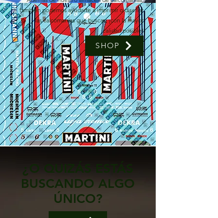
también podemos ayudarte a imprimir o diseñar
las calcomanías que buscas, ¡con la mayor
calidad posible!
SHOP
¿O QUIZÁS ESTÁS
BUSCANDO ALGO
ÚNICO?