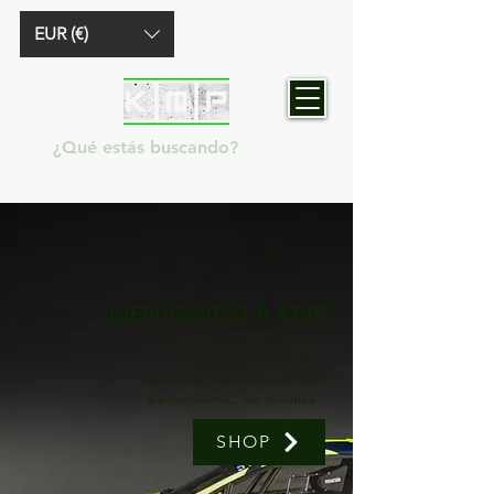
EUR (€)
¡BIENVENIDO A KMP!
Somos artesanos, creativos,
diseñadores y soñadores.
Unidos por una única pasión, el
automovilismo... ¡en miniatura!
SHOP