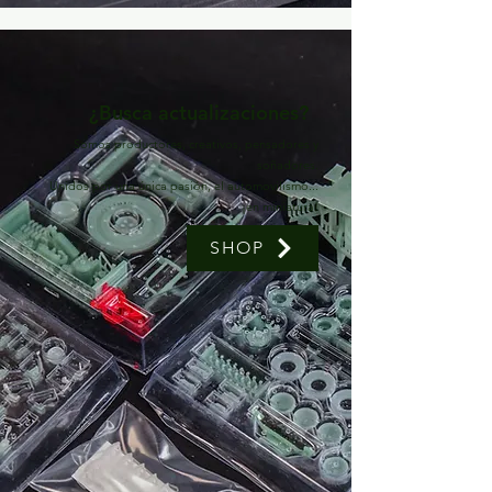
¿Busca actualizaciones?
Somos productores, creativos, pensadores y
soñadores.
Unidos por una única pasión, el automovilismo...
¡en miniatura!
SHOP