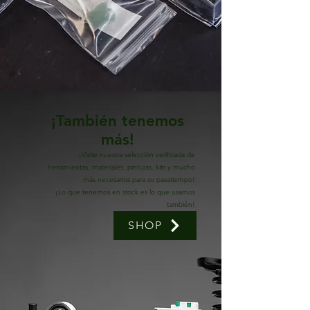
¡También tenemos
más!
¡Visite nuestra selección verificada de
herramientas, materiales, pinturas, kits y mucho
más necesarios para su pasatiempo!
¡Lo que tenemos en stock es lo que usamos
también!
SHOP