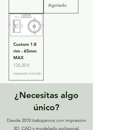
Agotado
Custom 1:8
rim - 65mm
MAX
Precio
135,20 €
Impuesto incluido
¿Necesitas algo
único?
Desde 2010 trabajamos con impresión
3D, CAD y modelado poligonal.