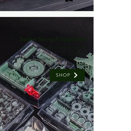
Suchen Sie nach Upgrades?
Wir sind Produzenten, Kreative, Denker und
Träumer.
Vereint durch eine einzige Leidenschaft: Motorsport
... im Kleinen!
SHOP