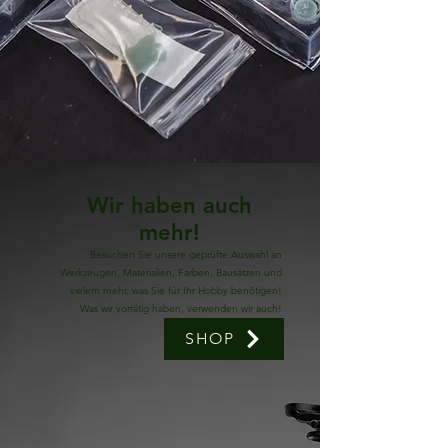
Wir haben auch
mehr!
Besuchen Sie unsere geprüfte Auswahl an
Werkzeugen, Materialien, Farben, Bausätzen und
vielem mehr, was Sie für Ihr Hobby benötigen!
Was wir vorrätig haben, verwenden wir auch!
SHOP