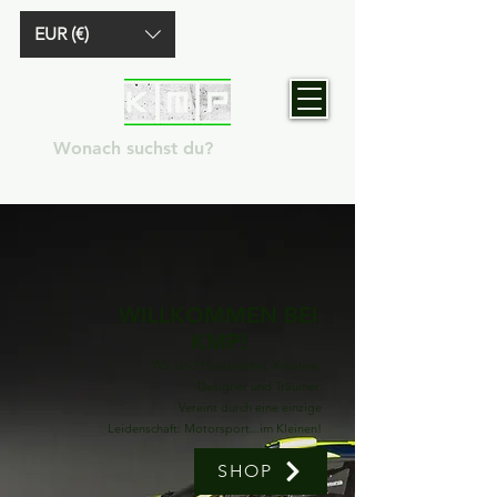
EUR (€)
WILLKOMMEN BEI
KMP!
Wir sind Handwerker, Kreative,
Designer und Träumer.
Vereint durch eine einzige
Leidenschaft: Motorsport...im Kleinen!
SHOP