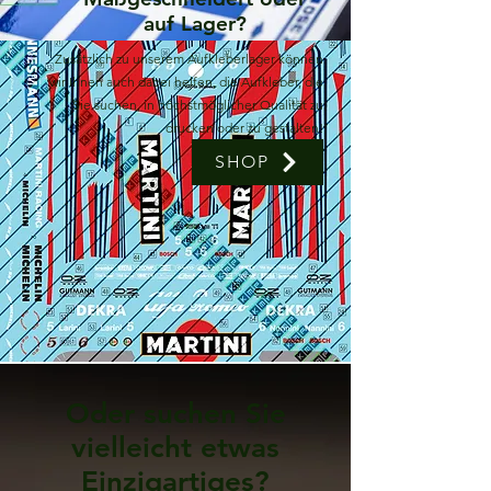
auf Lager?
Zusätzlich zu unserem Aufkleberlager können
wir Ihnen auch dabei helfen, die Aufkleber, die
Sie suchen, in höchstmöglicher Qualität zu
drucken oder zu gestalten!
SHOP
Oder suchen Sie
vielleicht etwas
Einzigartiges?