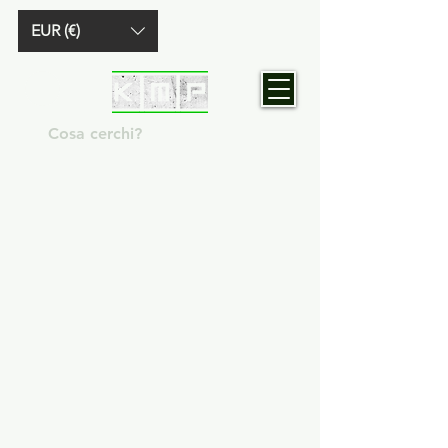
EUR (€)