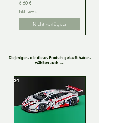
Preis
Preis
6,60 €
6,60 €
inkl. MwSt.
inkl. MwSt.
Nicht verfügbar
Diejenigen, die dieses Produkt gekauft haben,
wählten auch ....
Lamborghini Huracan GT3
Lamborghini Huracan