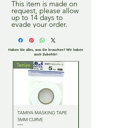
This item is made on
request, please allow
up to 14 days to
evade your order.
Haben Sie alles, was Sie brauchen? Wir haben
auch Zubehör!
Tamiya
Tamiya
TAMIYA MASKING TAPE
TAMIYA MASKING TA
5MM CURVE
2MM CURVE