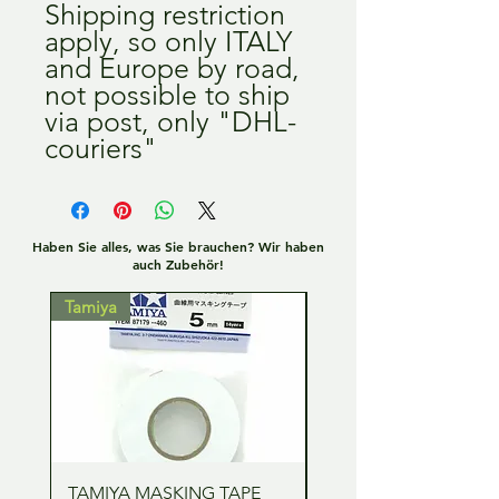
Shipping restriction
apply, so only ITALY
and Europe by road,
not possible to ship
via post, only "DHL-
couriers"
Haben Sie alles, was Sie brauchen? Wir haben
auch Zubehör!
Tamiya
Tamiya
TAMIYA MASKING TAPE
TAMIYA MASKING TA