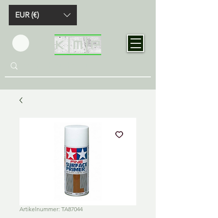
EUR (€)
Artikelnummer: TA87044