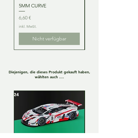
5MM CURVE
2MM CURVE
Preis
Preis
6,60 €
6,60 €
inkl. MwSt.
inkl. MwSt.
Nicht verfügbar
Diejenigen, die dieses Produkt gekauft haben,
wählten auch ....