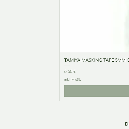
TAMIYA MASKING TAPE 5MM 
Preis
6,60 €
inkl. MwSt.
D