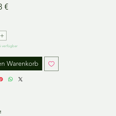
Preis
8 €
.
 verfügbar
en Warenkorb
!