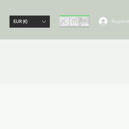
Registrat
EUR (€)