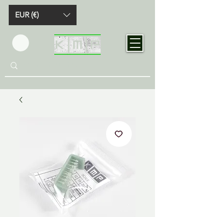
EUR (€)