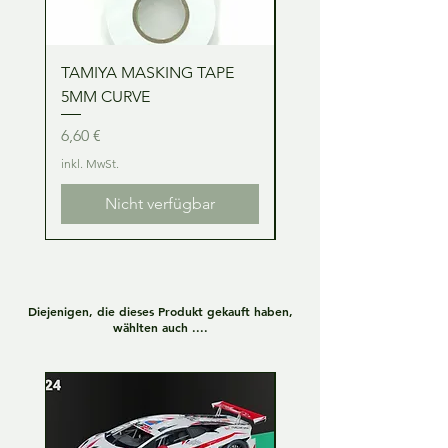
TAMIYA MASKING TAPE
TAMIYA MASKING TA
5MM CURVE
2MM CURVE
Preis
Preis
6,60 €
6,60 €
inkl. MwSt.
inkl. MwSt.
Nicht verfügbar
Diejenigen, die dieses Produkt gekauft haben,
wählten auch ....