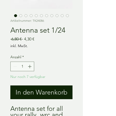
Artikelnummer: TK24086
Antenna set 1/24
Standardpreis
Sale-
 6,80 € 
4,30 €
Preis
inkl. MwSt.
Anzahl
*
Nur noch 7 verfügbar
In den Warenkorb
Antenna set for all 
your rally, wrc and 