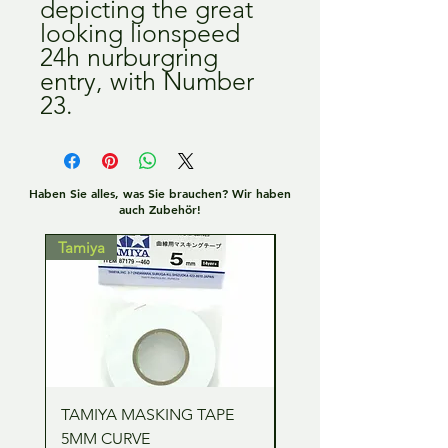
depicting the great
looking lionspeed
24h nurburgring
entry, with Number
23.
Haben Sie alles, was Sie brauchen? Wir haben
auch Zubehör!
Tamiya
Tamiya
TAMIYA MASKING TAPE
TAMIYA MASKING TA
5MM CURVE
2MM CURVE