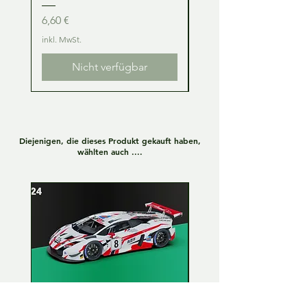
Preis
Preis
6,60 €
6,60 €
inkl. MwSt.
inkl. MwSt.
Nicht verfügbar
Diejenigen, die dieses Produkt gekauft haben,
wählten auch ....
Lamborghini Huracan GT3
Lamborghini Huracan