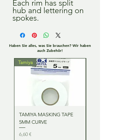
Each rim has split 
hub and lettering on 
spokes.
Haben Sie alles, was Sie brauchen? Wir haben
auch Zubehör!
Tamiya
Tamiya
TAMIYA MASKING TAPE
TAMIYA MASKING TA
5MM CURVE
2MM CURVE
Preis
Preis
6,60 €
6,60 €