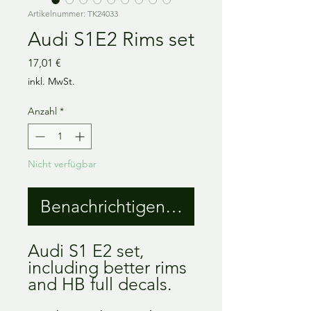
Artikelnummer: TK24033
Audi S1E2 Rims set
Preis
17,01 €
inkl. MwSt.
Anzahl
*
Nicht verfügbar
Benachrichtigen lassen
Audi S1 E2 set, 
including better rims 
and HB full decals.