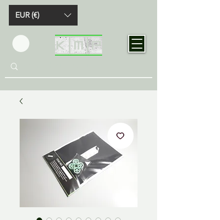
EUR (€)