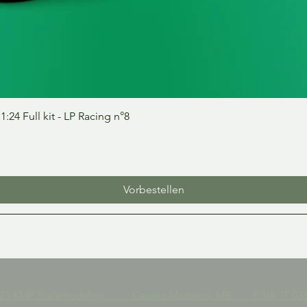
Schnellansicht
24 Full kit - LP Racing n°8
Vorbestellen
023 KMP Scalemodeling Cesano Maderno, MB P.IVA IT 036