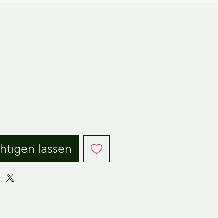
eis
htigen lassen