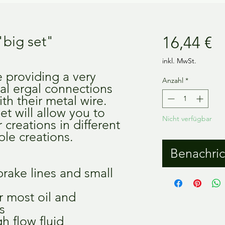
Pr
"big set"
16,44 €
inkl. MwSt.
e providing a very
Anzahl
*
al ergal connections
ith their metal wire.
et will allow you to
Nicht verfügbar
 creations in different
ple creations.
Benachric
brake lines and small
r most oil and
s
h flow fluid