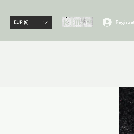
Registrat
EUR (€)