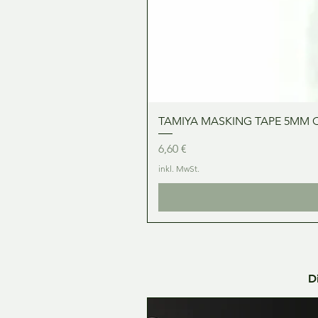
TAMIYA MASKING TAPE 5MM 
Preis
6,60 €
inkl. MwSt.
D