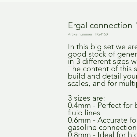
Ergal connection 
Artikelnummer: TK24150
In this big set we ar
good stock of gener
in 3 different sizes w
The content of this s
build and detail your
scales, and for multi
3 sizes are:
0.4mm - Perfect for 
fluid lines
0.6mm - Accurate fo
gasoline connection
0.8mm - Ideal for hig