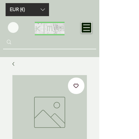
EUR (€)