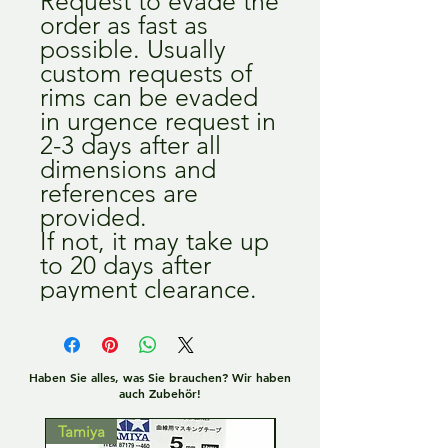
Request to evade the
order as fast as
possible. Usually
custom requests of
rims can be evaded
in urgence request in
2-3 days after all
dimensions and
references are
provided.
If not, it may take up
to 20 days after
payment clearance.
Haben Sie alles, was Sie brauchen? Wir haben
auch Zubehör!
Tamiya
Tamiya