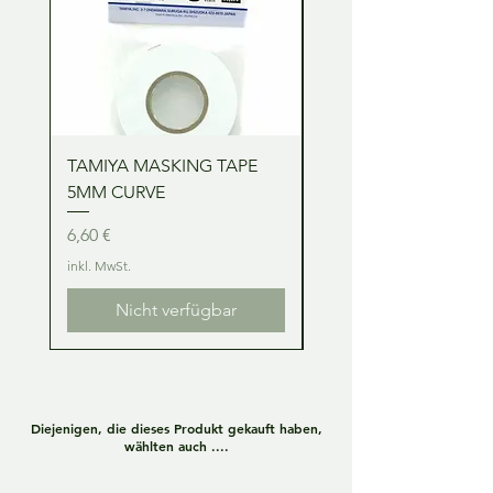
TAMIYA MASKING TAPE
TAMIYA MASKING TA
5MM CURVE
2MM CURVE
Preis
Preis
6,60 €
6,60 €
inkl. MwSt.
inkl. MwSt.
Nicht verfügbar
Diejenigen, die dieses Produkt gekauft haben,
wählten auch ....