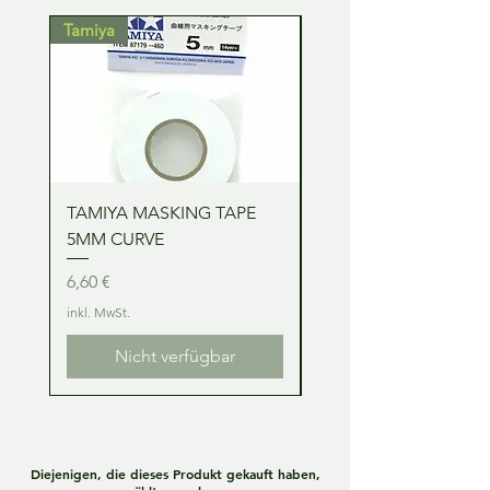
Tamiya
Tamiya
TAMIYA MASKING TAPE
TAMIYA MASKING TA
5MM CURVE
2MM CURVE
Preis
Preis
6,60 €
6,60 €
inkl. MwSt.
inkl. MwSt.
Nicht verfügbar
Diejenigen, die dieses Produkt gekauft haben,