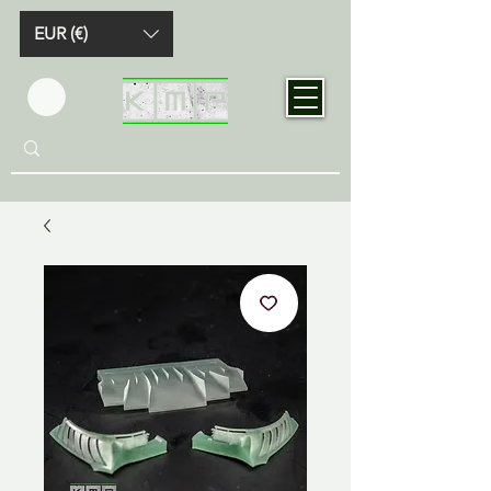
EUR (€)