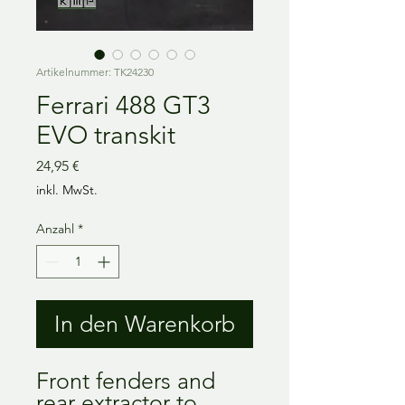
Artikelnummer: TK24230
Ferrari 488 GT3
EVO transkit
Preis
24,95 €
inkl. MwSt.
Anzahl
*
In den Warenkorb
Front fenders and
rear extractor to