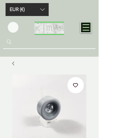
EUR (€)