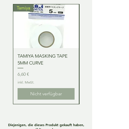
Tamiya
Tamiya
TAMIYA MASKING TAPE
TAMIYA MASKING TA
5MM CURVE
2MM CURVE
Preis
Preis
6,60 €
6,60 €
inkl. MwSt.
inkl. MwSt.
Nicht verfügbar
Diejenigen, die dieses Produkt gekauft haben,