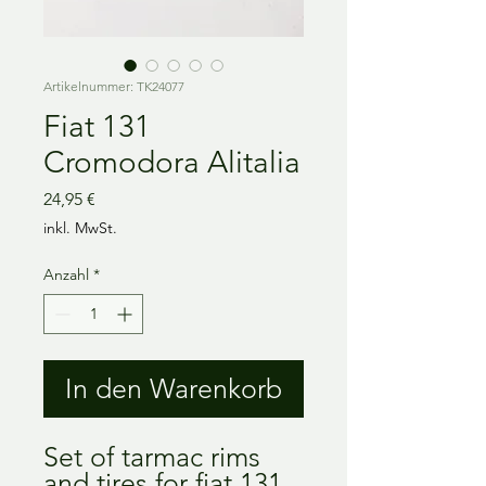
Artikelnummer: TK24077
Fiat 131
Cromodora Alitalia
Preis
24,95 €
inkl. MwSt.
Anzahl
*
In den Warenkorb
Set of tarmac rims 
and tires for fiat 131. 