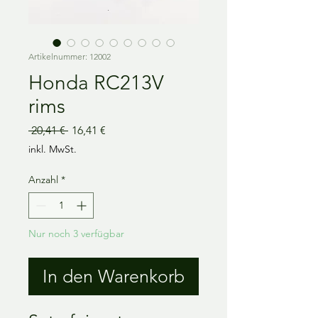
Artikelnummer: 12002
Honda RC213V
rims
Standardpreis
Sale-
 20,41 € 
16,41 €
Preis
inkl. MwSt.
Anzahl
*
Nur noch 3 verfügbar
In den Warenkorb