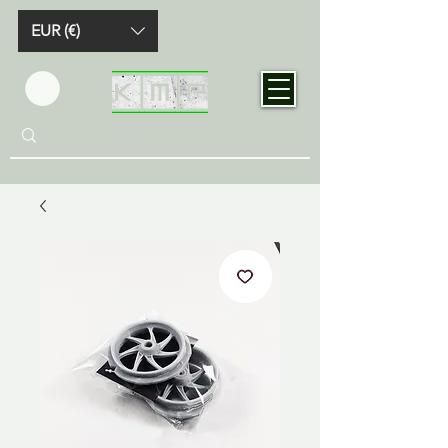
EUR (€)