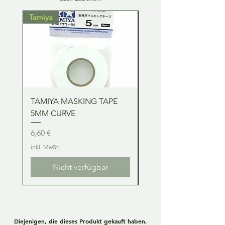
Tamiya
Tamiya
TAMIYA MASKING TAPE
TAMIYA MASKING TA
5MM CURVE
2MM CURVE
Preis
Preis
6,60 €
6,60 €
inkl. MwSt.
inkl. MwSt.
Nicht verfügbar
Diejenigen, die dieses Produkt gekauft haben,