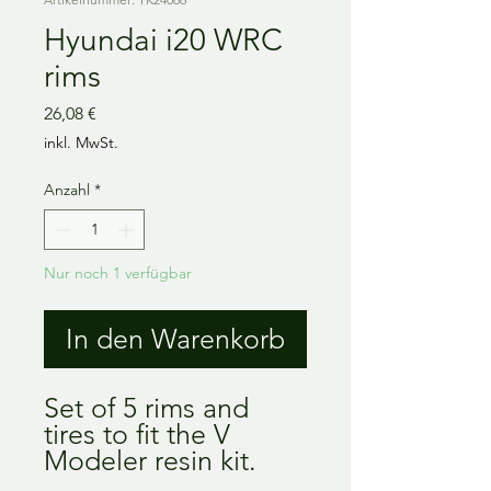
Hyundai i20 WRC
rims
Preis
26,08 €
inkl. MwSt.
Anzahl
*
Nur noch 1 verfügbar
In den Warenkorb
Set of 5 rims and
tires to fit the V
Modeler resin kit.