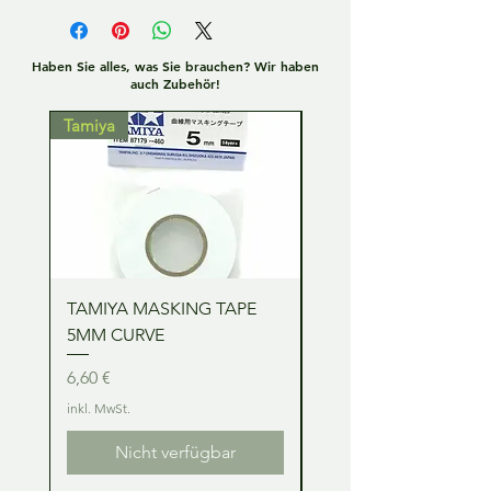
Haben Sie alles, was Sie brauchen? Wir haben
auch Zubehör!
Tamiya
Tamiya
TAMIYA MASKING TAPE
TAMIYA MASKING TA
5MM CURVE
2MM CURVE
Preis
Preis
6,60 €
6,60 €
inkl. MwSt.
inkl. MwSt.
Nicht verfügbar