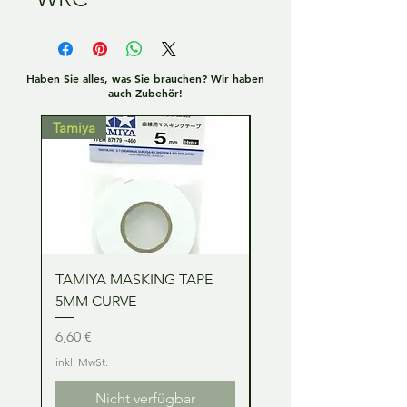
Haben Sie alles, was Sie brauchen? Wir haben
auch Zubehör!
Tamiya
Tamiya
TAMIYA MASKING TAPE
TAMIYA MASKING TA
5MM CURVE
2MM CURVE
Preis
Preis
6,60 €
6,60 €
inkl. MwSt.
inkl. MwSt.
Nicht verfügbar