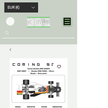
EUR (€)