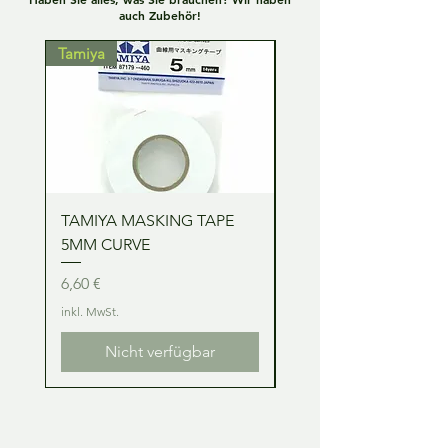
auch Zubehör!
Tamiya
Tamiya
TAMIYA MASKING TAPE
TAMIYA MASKING TA
5MM CURVE
2MM CURVE
Preis
Preis
6,60 €
6,60 €
inkl. MwSt.
inkl. MwSt.
Nicht verfügbar