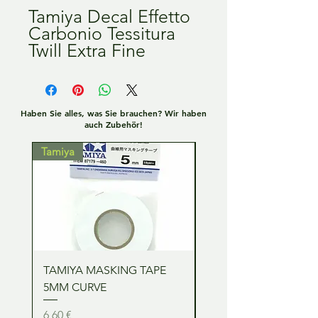
Tamiya Decal Effetto
Carbonio Tessitura
Twill Extra Fine
Haben Sie alles, was Sie brauchen? Wir haben
auch Zubehör!
Tamiya
Tamiya
TAMIYA MASKING TAPE
TAMIYA MASKING TA
5MM CURVE
2MM CURVE
Preis
Preis
6,60 €
6,60 €