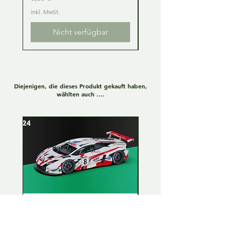
inkl. MwSt.
inkl. MwSt.
Nicht verfügbar
Diejenigen, die dieses Produkt gekauft haben,
wählten auch ....
Lamborghini Huracan GT3
Lamborghini Huracan
EVO 1:24 Full kit - LP Racing
EVO 1:24 Full kit - Or