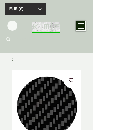
EUR (€)