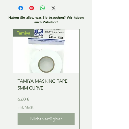
Haben Sie alles, was Sie brauchen? Wir haben
auch Zubehör!
Tamiya
Tamiya
TAMIYA MASKING TAPE
TAMIYA MASKING TA
5MM CURVE
2MM CURVE
Preis
Preis
6,60 €
6,60 €
inkl. MwSt.
inkl. MwSt.
Nicht verfügbar