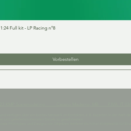
Schnellansicht
24 Full kit - LP Racing n°8
Vorbestellen
023 KMP Scalemodeling Cesano Maderno, MB P.IVA IT 036
t und verfügen über ein breites Netzwerk an Kontakten, z. B. Experten in der Welt de
 und gelieferten kleinsten Details zu gewährleisten.
owie Prototypen und Designs von Objekten mittlerer bis hoher Komplexität für E