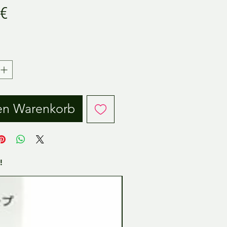
Preis
 €
.
en Warenkorb
!
Tamiya