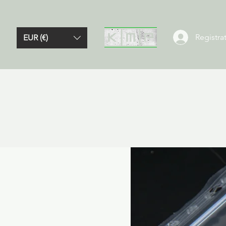
Registrat
EUR (€)