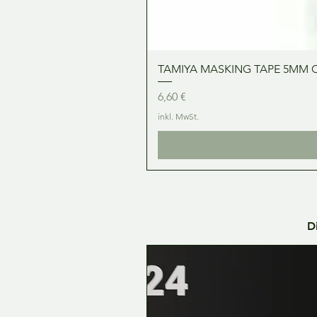
TAMIYA MASKING TAPE 5MM 
Preis
6,60 €
inkl. MwSt.
D