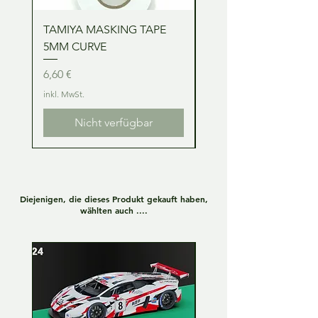
TAMIYA MASKING TAPE
TAMIYA MASKING TA
5MM CURVE
2MM CURVE
Preis
Preis
6,60 €
6,60 €
inkl. MwSt.
inkl. MwSt.
Nicht verfügbar
Diejenigen, die dieses Produkt gekauft haben,
wählten auch ....