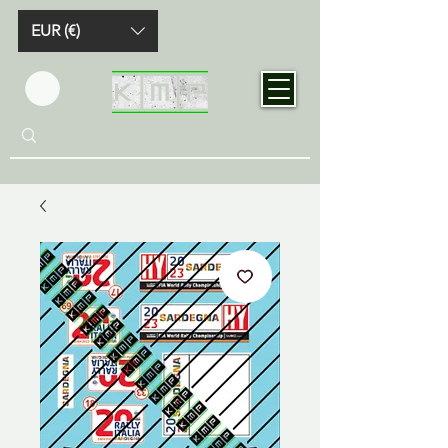
EUR (€)