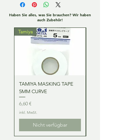
Haben Sie alles, was Sie brauchen? Wir haben
auch Zubehör!
Tamiya
Tamiya
TAMIYA MASKING TAPE
TAMIYA MASKING TA
5MM CURVE
2MM CURVE
Preis
Preis
6,60 €
6,60 €
inkl. MwSt.
inkl. MwSt.
Nicht verfügbar