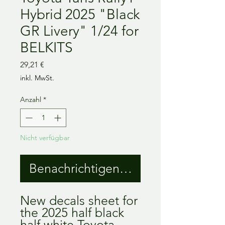
Hybrid 2025 "Black
GR Livery" 1/24 for
BELKITS
Preis
29,21 €
inkl. MwSt.
Anzahl
*
Nicht verfügbar
Benachrichtigen lassen
New decals sheet for
the 2025 half black
half white Toyota