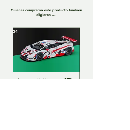
Quienes compraron este producto también
eligieron ....
Lamborghini Huracan GT3
Lamborghini Huracan
EVO 1:24 Full kit - LP Racing
EVO 1:24 Full kit - Or
n°8
Team n°19
Precio
Precio de oferta
Precio
227,00 €
215,65 €
227,00 €
Impuesto incluido
Impuesto incluido
Pedido anticipado