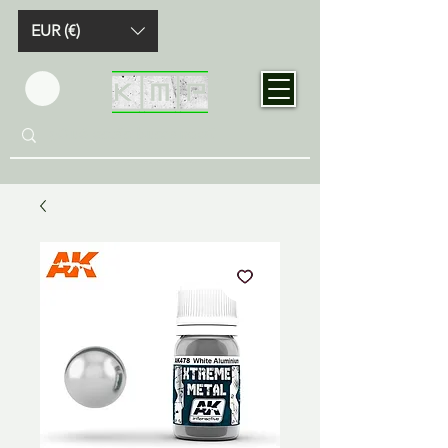
EUR (€)