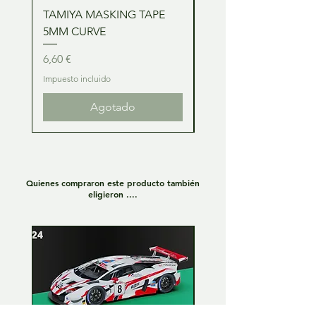
TAMIYA MASKING TAPE
TAMIYA MASKING TA
5MM CURVE
2MM CURVE
Precio
Precio
6,60 €
6,60 €
Impuesto incluido
Impuesto incluido
Agotado
Quienes compraron este producto también
eligieron ....