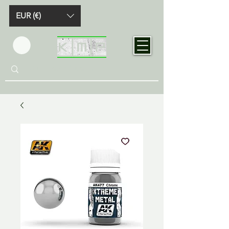
EUR (€)