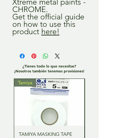
Xtreme metal paints -
CHROME.
Get the official guide
on how to use this
product
here!
¿Tienes todo lo que necesitas?
¡Nosotros también tenemos provisiones!
Tamiya
Tamiya
TAMIYA MASKING TAPE
TAMIYA MASKING TA