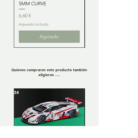
5MM CURVE
2MM CURVE
Precio
Precio
6,60 €
6,60 €
Impuesto incluido
Impuesto incluido
Agotado
Quienes compraron este producto también
eligieron ....