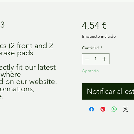
Precio
43
4,54 €
Impuesto incluido
cs (2 front and 2
Cantidad
*
brake pads.
ctly fit our latest
Agotado
, where
ed on our website.
formations,
Notificar al es
e.