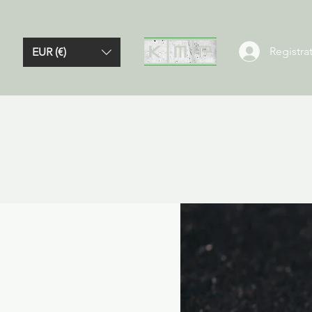
Registrat
EUR (€)