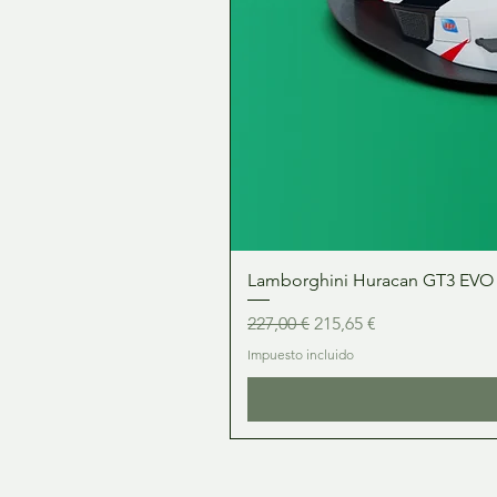
Lamborghini Huracan GT3 EVO 1:
Precio
Precio de oferta
227,00 €
215,65 €
Impuesto incluido