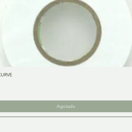
Vista rápida
CURVE
Agotado