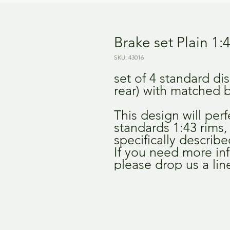
Brake set Plain 1:
SKU: 43016
set of 4 standard dis
rear) with matched 
This design will perfe
standards 1:43 rims
specifically describ
If you need more in
please drop us a lin