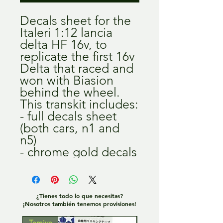
Decals sheet for the
Italeri 1:12 lancia
delta HF 16v, to
replicate the first 16v
Delta that raced and
won with Biasion
behind the wheel.
This transkit includes:
- full decals sheet
(both cars, n1 and
n5)
- chrome gold decals
¿Tienes todo lo que necesitas?
¡Nosotros también tenemos provisiones!
Tamiya
Tamiya