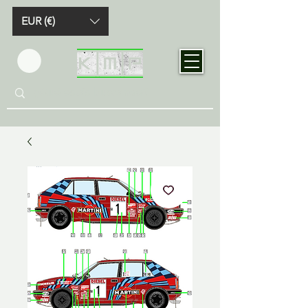
EUR (€)