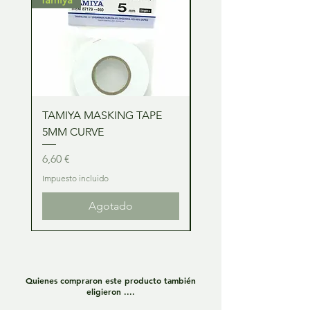
TAMIYA MASKING TAPE
TAMIYA MASKING TA
5MM CURVE
2MM CURVE
Precio
Precio
6,60 €
6,60 €
Impuesto incluido
Impuesto incluido
Agotado
Quienes compraron este producto también
eligieron ....