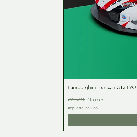
Lamborghini Huracan GT3 EVO 1:
Precio
Precio de oferta
227,00 €
215,65 €
Impuesto incluido