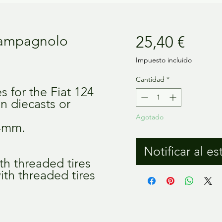
Preci
Campagnolo
25,40 €
Impuesto incluido
Cantidad
*
es for the Fiat 124
n diecasts or
Agotado
24mm.
Notificar al es
ith threaded tires
ith threaded tires