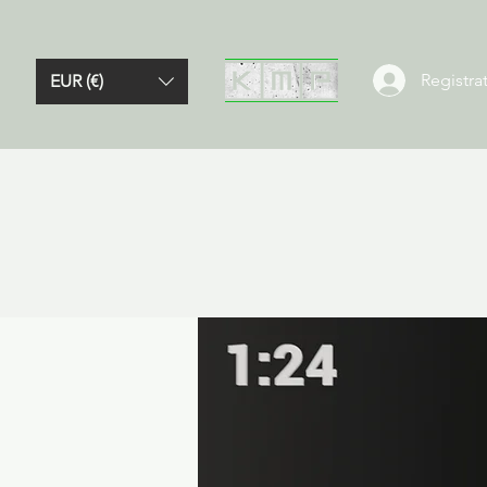
Registrat
EUR (€)