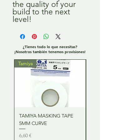
the quality of your
build to the next
level!
¿Tienes todo lo que necesitas?
¡Nosotros también tenemos provisiones!
Tamiya
Tamiya
TAMIYA MASKING TAPE
TAMIYA MASKING TA
5MM CURVE
2MM CURVE
Precio
Precio
6,60 €
6,60 €