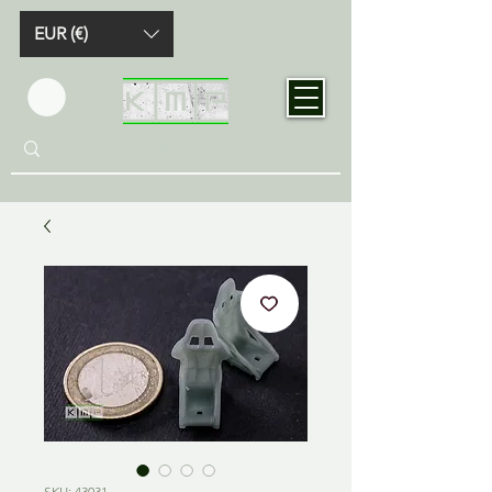
EUR (€)
SKU: 43031