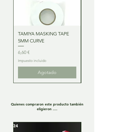
TAMIYA MASKING TAPE
TAMIYA MASKING TA
5MM CURVE
2MM CURVE
Precio
Precio
6,60 €
6,60 €
Impuesto incluido
Impuesto incluido
Agotado
Quienes compraron este producto también
eligieron ....