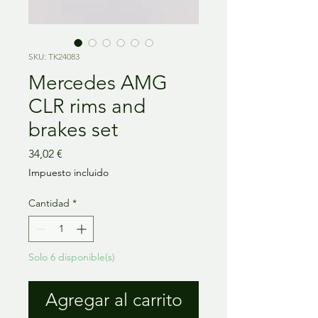
SKU: TK24083
Mercedes AMG
CLR rims and
brakes set
Precio
34,02 €
Impuesto incluido
Cantidad
*
Solo 6 disponible(s)
Agregar al carrito