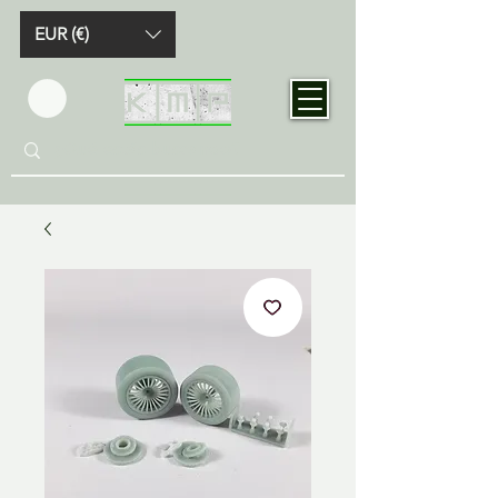
EUR (€)