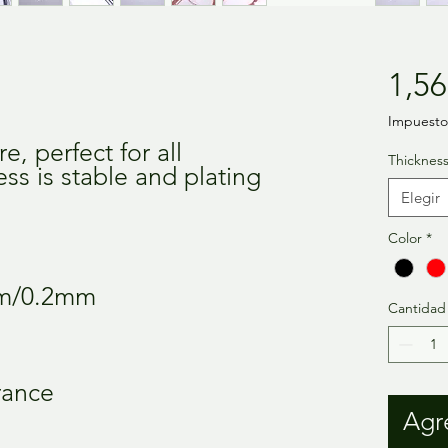
1,56
Impuesto 
e, perfect for all
Thickness
ess is stable and plating
Elegir
Color
*
mm/0.2mm
Cantidad
rance
Agre