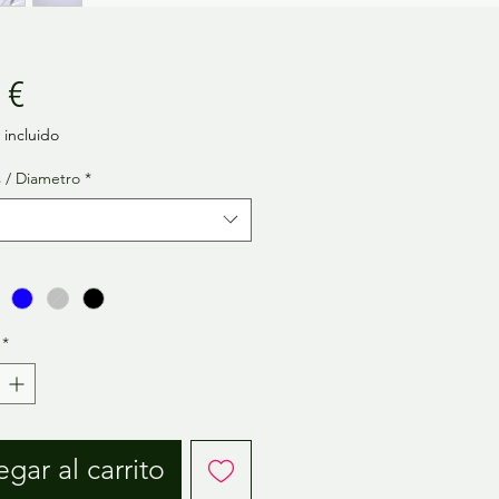
Precio
 €
incluido
 / Diametro
*
*
gar al carrito