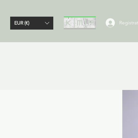
Registrat
EUR (€)