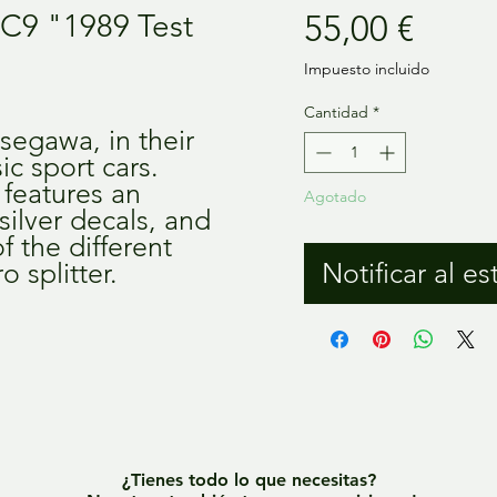
Preci
C9 "1989 Test
55,00 €
Impuesto incluido
Cantidad
*
segawa, in their
ic sport cars.
 features an
Agotado
silver decals, and
f the different
o splitter.
Notificar al es
¿Tienes todo lo que necesitas?