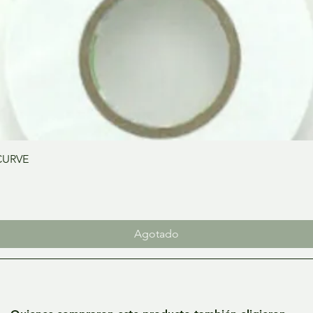
Vista rápida
CURVE
Agotado