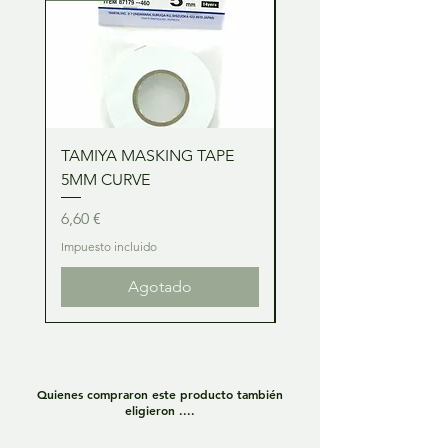
TAMIYA MASKING TAPE
TAMIYA MASKING TA
5MM CURVE
2MM CURVE
Precio
Precio
6,60 €
6,60 €
Impuesto incluido
Impuesto incluido
Agotado
Quienes compraron este producto también
eligieron ....