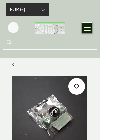
EUR (€)