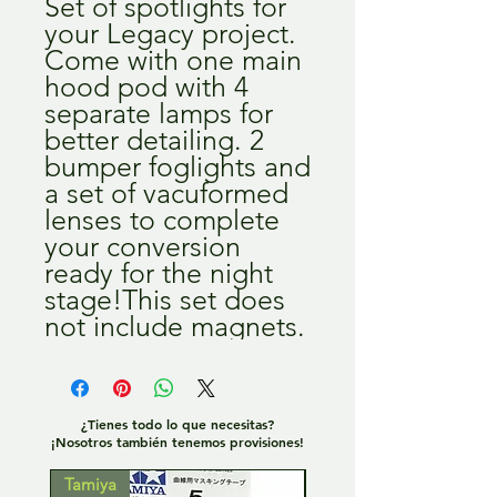
Set of spotlights for 
your Legacy project. 
Come with one main 
hood pod with 4 
separate lamps for 
better detailing. 2 
bumper foglights and 
a set of vacuformed 
lenses to complete 
your conversion 
ready for the night 
stage!This set does 
not include magnets.
¿Tienes todo lo que necesitas?
¡Nosotros también tenemos provisiones!
Tamiya
Tamiya