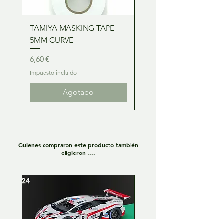
TAMIYA MASKING TAPE
TAMIYA MASKING TA
5MM CURVE
2MM CURVE
Precio
Precio
6,60 €
6,60 €
Impuesto incluido
Impuesto incluido
Agotado
Quienes compraron este producto también
eligieron ....