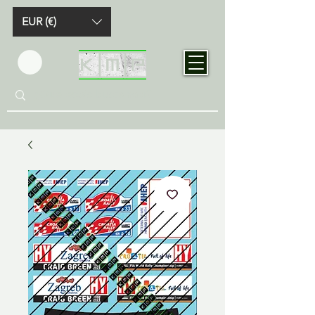
EUR (€)