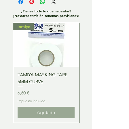
¿Tienes todo lo que necesitas?
¡Nosotros también tenemos provisiones!
Tamiya
Tamiya
TAMIYA MASKING TAPE
TAMIYA MASKING TA
5MM CURVE
2MM CURVE
Precio
Precio
6,60 €
6,60 €
Impuesto incluido
Impuesto incluido
Agotado