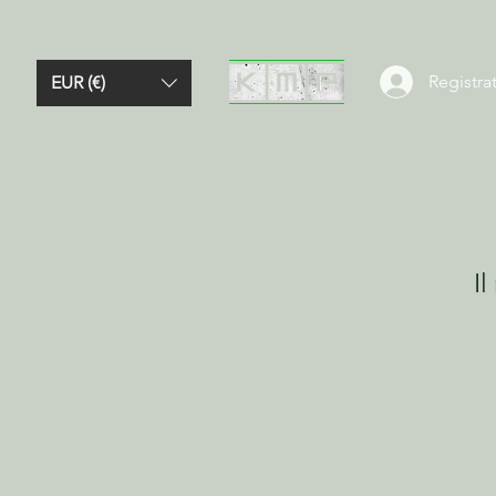
Registrat
EUR (€)
Il