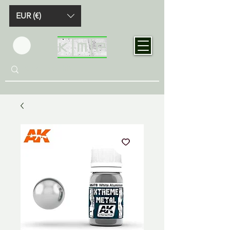
EUR (€)