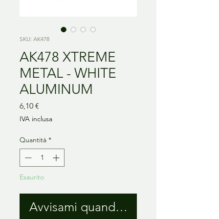
SKU: AK478
AK478 XTREME
METAL - WHITE
ALUMINUM
Prezzo
6,10 €
IVA inclusa
Quantità
*
Esaurito
Avvisami quando è disponibile