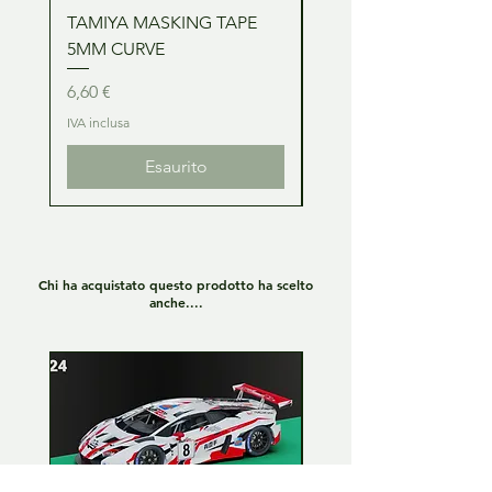
TAMIYA MASKING TAPE
TAMIYA MASKING TA
5MM CURVE
2MM CURVE
Prezzo
Prezzo
6,60 €
6,60 €
IVA inclusa
IVA inclusa
Esaurito
Chi ha acquistato questo prodotto ha scelto
anche....