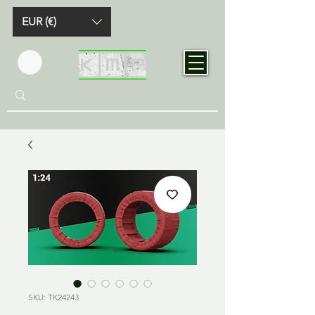
EUR (€)
SKU: TK24243