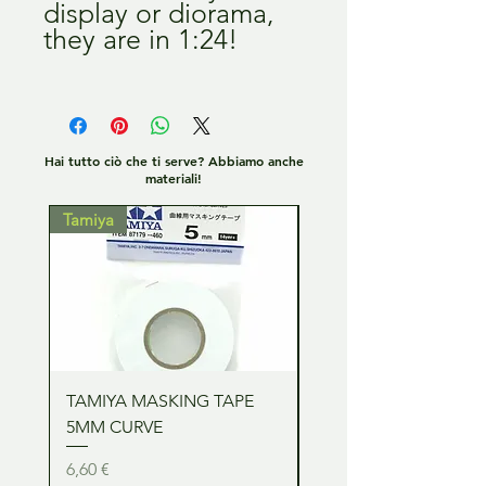
display or diorama,
they are in 1:24!
Hai tutto ciò che ti serve? Abbiamo anche
materiali!
Tamiya
Tamiya
TAMIYA MASKING TAPE
TAMIYA MASKING TA
5MM CURVE
2MM CURVE
Prezzo
Prezzo
6,60 €
6,60 €