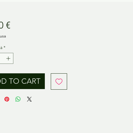
Prezzo
0 €
lusa
tà
*
D TO CART