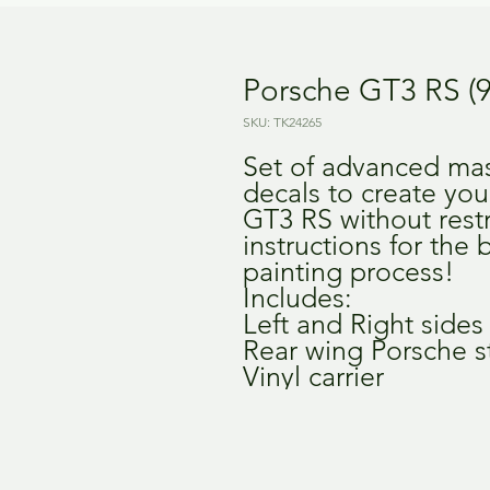
Porsche GT3 RS (9
SKU: TK24265
Set of advanced mas
decals to create yo
GT3 RS without restr
instructions for the
painting process!
Includes:
Left and Right sides
Rear wing Porsche s
Vinyl carrier