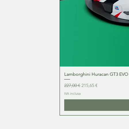
Lamborghini Huracan GT3 EVO 1:
Prezzo regolare
Prezzo scontato
227,00 €
215,65 €
IVA inclusa