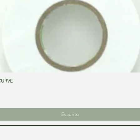
Vista rapida
CURVE
Esaurito