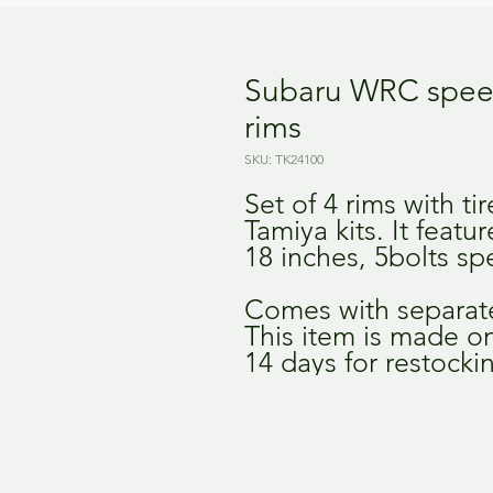
Subaru WRC speed
rims
SKU: TK24100
Set of 4 rims with ti
Tamiya kits. It feat
18 inches, 5bolts sp
Comes with separat
This item is made on
14 days for restocki