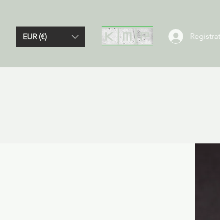
Registrat
EUR (€)