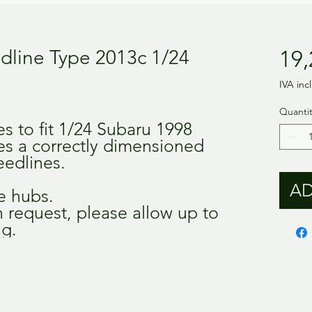
line Type 2013c 1/24
19,
IVA inc
Quanti
res to fit 1/24 Subaru 1998
ures a correctly dimensioned
eedlines.
AD
e hubs.
 request, please allow up to
ng.