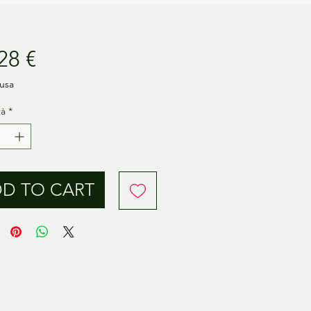
Prezzo
28 €
lusa
tà
*
D TO CART