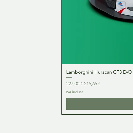
Lamborghini Huracan GT3 EVO 1:
Prezzo regolare
Prezzo scontato
227,00 €
215,65 €
IVA inclusa