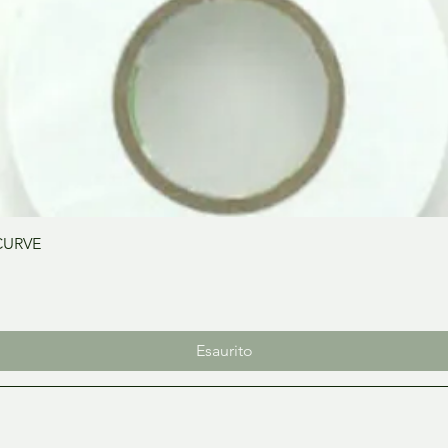
Vista rapida
CURVE
Esaurito