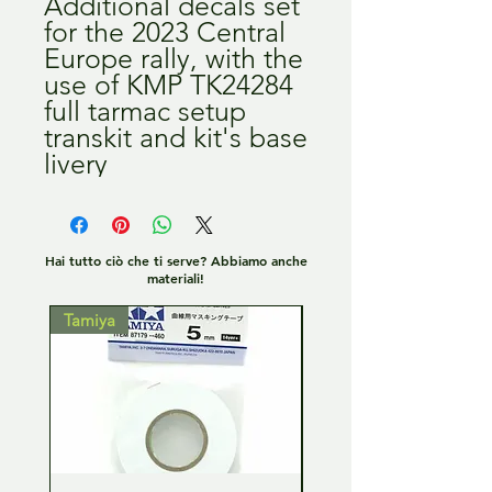
Additional decals set
for the 2023 Central
Europe rally, with the
use of KMP TK24284
full tarmac setup
transkit and kit's base
livery
Hai tutto ciò che ti serve? Abbiamo anche
materiali!
Tamiya
Tamiya