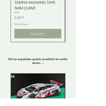
TAMIYA MASKING TAPE
TAMIYA MASKING TA
5MM CURVE
2MM CURVE
Prezzo
Prezzo
6,60 €
6,60 €
IVA inclusa
IVA inclusa
Esaurito
Chi ha acquistato questo prodotto ha scelto
anche....