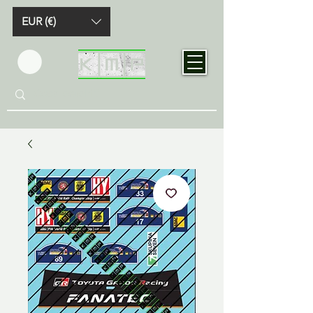
EUR (€)