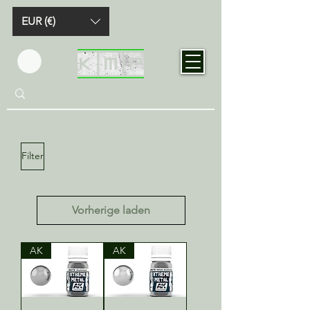
EUR (€)
Filter
Vorherige laden
AK
AK