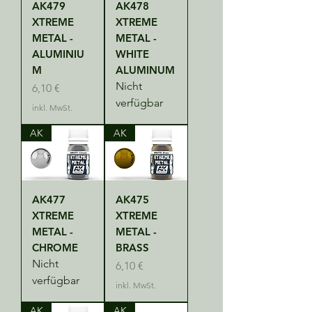
AK479
AK478
XTREME
XTREME
METAL -
METAL -
ALUMINIU
WHITE
M
ALUMINUM
Nicht
Preis
6,10 €
verfügbar
inkl. MwSt.
AK
AK
AK477
AK475
XTREME
XTREME
METAL -
METAL -
CHROME
BRASS
Nicht
Preis
6,10 €
verfügbar
inkl. MwSt.
AK
AK