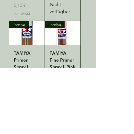
Nicht
Preis
6,10 €
verfügbar
inkl. MwSt.
Tamiya
Tamiya
TAMIYA
TAMIYA
Primer
Fine Primer
Spray L
Spray L Pink
Gray 180 ml
180 ml
Nicht
Preis
15,00 €
verfügbar
inkl. MwSt.
Mehr laden