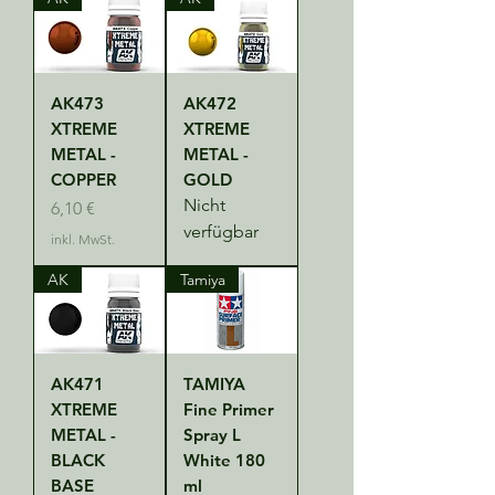
AK473
AK472
XTREME
XTREME
METAL -
METAL -
COPPER
GOLD
Nicht
Preis
6,10 €
verfügbar
inkl. MwSt.
AK
Tamiya
AK471
TAMIYA
XTREME
Fine Primer
METAL -
Spray L
BLACK
White 180
BASE
ml