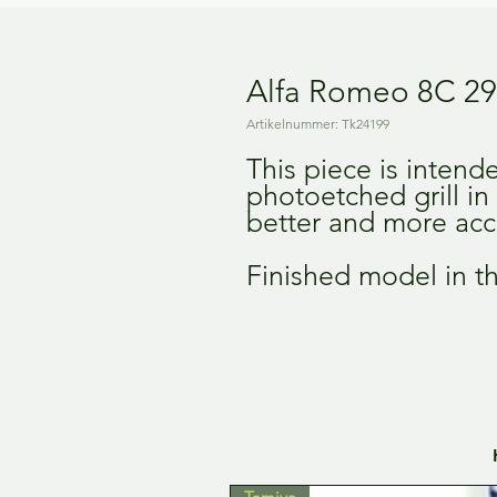
Alfa Romeo 8C 290
Artikelnummer: Tk24199
This piece is intend
photoetched grill in y
better and more accu
Finished model in th