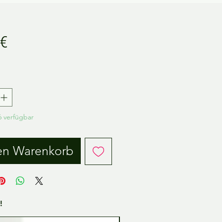
Preis
 €
.
 verfügbar
en Warenkorb
!