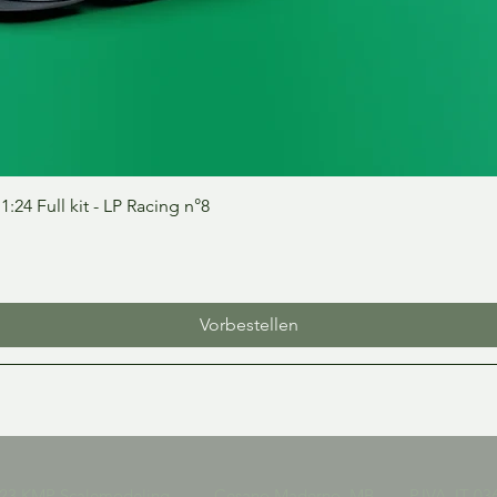
Schnellansicht
24 Full kit - LP Racing n°8
Vorbestellen
023 KMP Scalemodeling Cesano Maderno, MB P.IVA IT 036