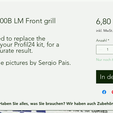
0B LM Front grill
6,80
inkl. MwSt
ed to replace the
Anzahl
*
our Profil24 kit, for a
rate result.
Nur noch 6
e pictures by Sergio Pais.
In d
Haben Sie alles, was Sie brauchen? Wir haben auch Zubehör