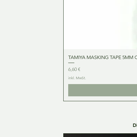
TAMIYA MASKING TAPE 5MM 
Preis
6,60 €
inkl. MwSt.
D