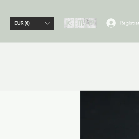
Registrat
EUR (€)