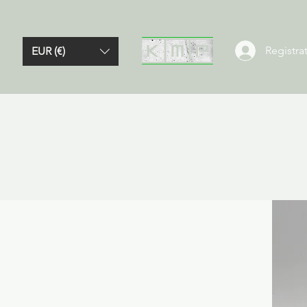
Registrat
EUR (€)