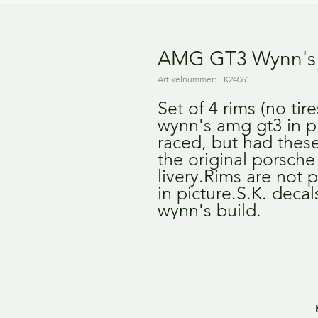
AMG GT3 Wynn's 
Artikelnummer: TK24061
Set of 4 rims (no tire
wynn's amg gt3 in pr
raced, but had thes
the original porsche
livery.Rims are not 
in picture.S.K. decal
wynn's build.