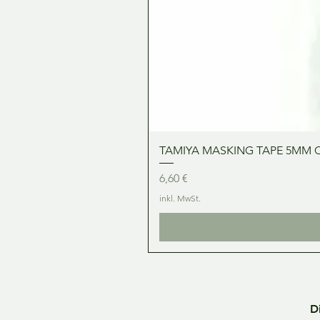
TAMIYA MASKING TAPE 5MM 
Preis
6,60 €
inkl. MwSt.
D