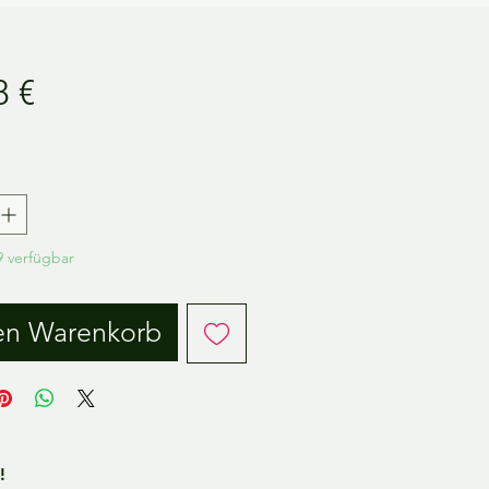
Preis
8 €
.
 verfügbar
en Warenkorb
!