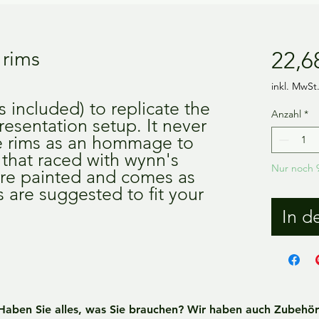
rims
22,6
inkl. MwSt
s included) to replicate the 
Anzahl
*
esentation setup. It never 
e rims as an hommage to 
 that raced with wynn's 
Nur noch 9
pre painted and comes as 
s are suggested to fit your 
In d
Haben Sie alles, was Sie brauchen? Wir haben auch Zubehör