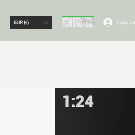
Registrat
EUR (€)