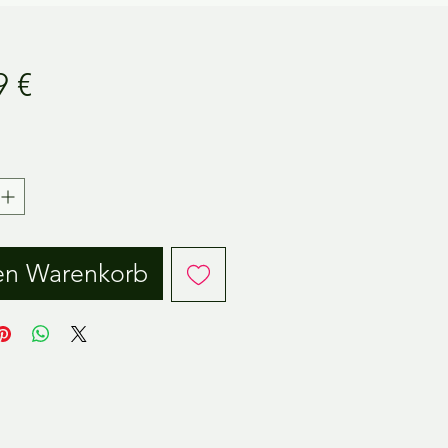
Preis
9 €
.
en Warenkorb