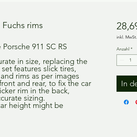
 Fuchs rims
28,6
inkl. MwSt
he Porsche 911 SC RS
Anzahl
*
rate in size, replacing the
s set features slick tires,
 and rims as per images
front and rear, to fix the car
In d
icker rim in the back,
curate sizing.
car height might be