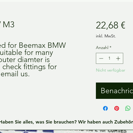
Pr
W M3
22,68 €
inkl. MwSt.
ned for Beemax BMW 
Anzahl
*
uitable for many 
outer diamter is 
heck fittings for 
Nicht verfügbar
 email us.
Benachric
Haben Sie alles, was Sie brauchen? Wir haben auch Zubehör