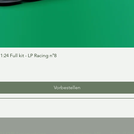
Schnellansicht
24 Full kit - LP Racing n°8
Vorbestellen
023 KMP Scalemodeling Cesano Maderno, MB P.IVA IT 036