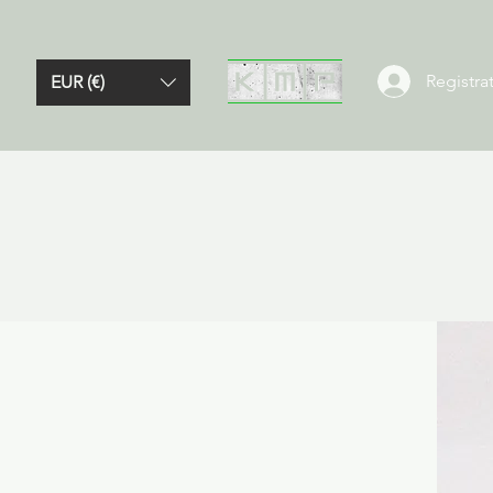
Registrat
EUR (€)