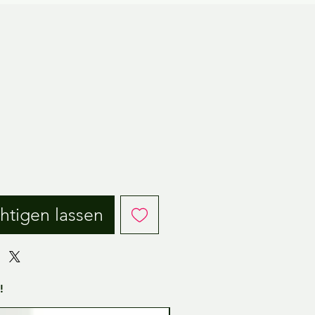
eis
htigen lassen
!