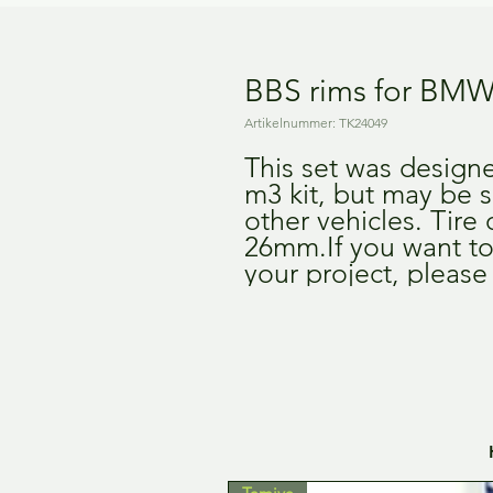
BBS rims for BM
Artikelnummer: TK24049
This set was desig
m3 kit, but may be s
other vehicles. Tire 
26mm.If you want to c
your project, please