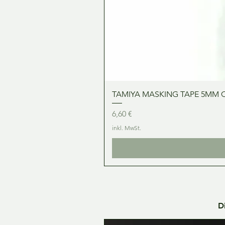
TAMIYA MASKING TAPE 5MM 
Preis
6,60 €
inkl. MwSt.
D