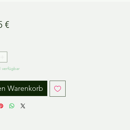
Preis
5 €
.
 verfügbar
en Warenkorb