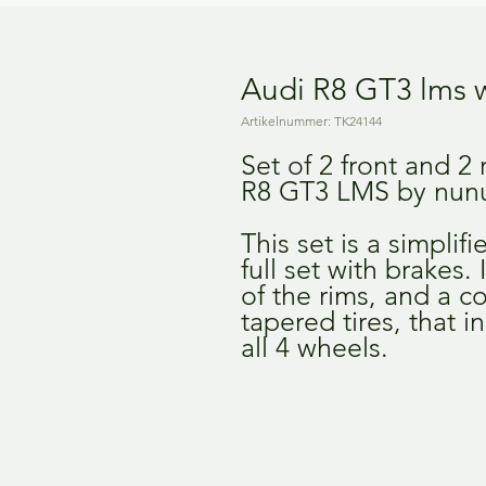
Audi R8 GT3 lms 
Artikelnummer: TK24144
Set of 2 front and 2 
R8 GT3 LMS by nun
This set is a simplif
full set with brakes.
of the rims, and a c
tapered tires, that i
all 4 wheels.