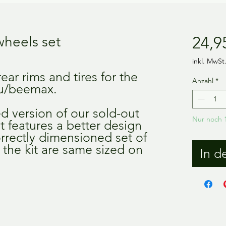
wheels set
24,9
inkl. MwSt
rear rims and tires for the
Anzahl
*
u/beemax.
ied version of our sold-out
Nur noch 1
 It features a better design
orrectly dimensioned set of
n the kit are same sized on
In d