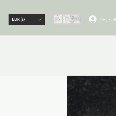
Registrat
EUR (€)