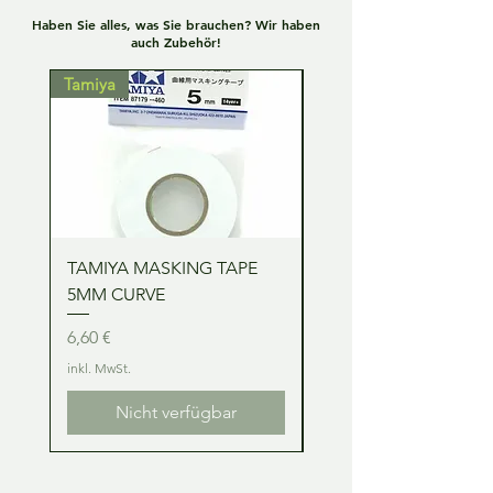
Haben Sie alles, was Sie brauchen? Wir haben
auch Zubehör!
Tamiya
Tamiya
TAMIYA MASKING TAPE
TAMIYA MASKING TA
5MM CURVE
2MM CURVE
Preis
Preis
6,60 €
6,60 €
inkl. MwSt.
inkl. MwSt.
Nicht verfügbar