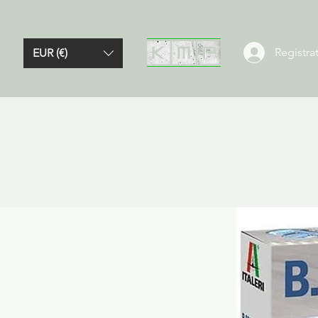
Registrat
EUR (€)