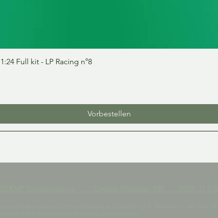
Schnellansicht
24 Full kit - LP Racing n°8
Vorbestellen
023 KMP Scalemodeling Cesano Maderno, MB P.IVA IT 036
t und verfügen über ein breites Netzwerk an Kontakten, z. B. Experten in der Welt de
 und gelieferten kleinsten Details zu gewährleisten.