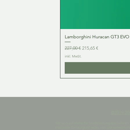
Lamborghini Huracan GT3 EVO 1:
Standardpreis
Sale-Preis
227,00 €
215,65 €
inkl. MwSt.
©2019-2
Wir sind auf statische Modellierung spezialisier
maximale Genauigkeit jedes von uns entworfenen