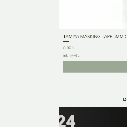
TAMIYA MASKING TAPE 5MM 
Preis
6,60 €
inkl. MwSt.
D