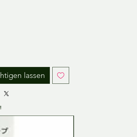
eis
htigen lassen
!
Tamiya